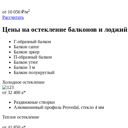
2
от
10 050
₽/м
Рассчитать
Цены на остекление балконов и лоджий
Г-образный балкон
Балкон сапог
Балкон эркер
П-образный балкон
Балкон утюг
Балкон 3 м
Балкон полукруглый
Холодное остекление
от 32 400
a
*
Раздвижные створки
Алюминиевый профиль Provedal, стекло 4 мм
Теплое остекление
от 41 850
a
*