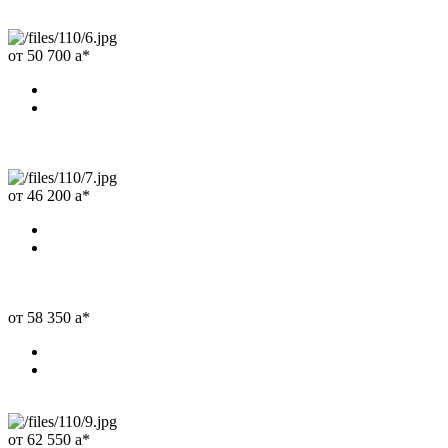
от 50 700
a
*
от 46 200
a
*
от 58 350
a
*
от 62 550
a
*